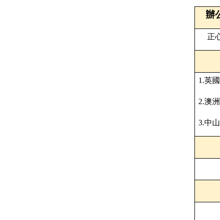
辦
正
1.
英國
2.
澳洲
3.
中山