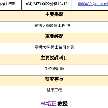
心樓
1155E
(04) 2473-0022
分機
12412
d880430@csmu.ed
主要學歷
陽明大學醫學工程
博士
重要經歷
陽明大學
博士後研究員
主要授課科目
生物統計學
研究專長
醫學工程
林培正
教授