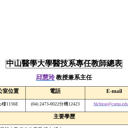
中山醫學大學醫技系專任教師總表
邱慧玲
教授兼系主任
公室位置
電話
E-mail
心樓
1156E
(04) 2473-0022
分機
12423
hlchiou@csmu.edu
主要學歷