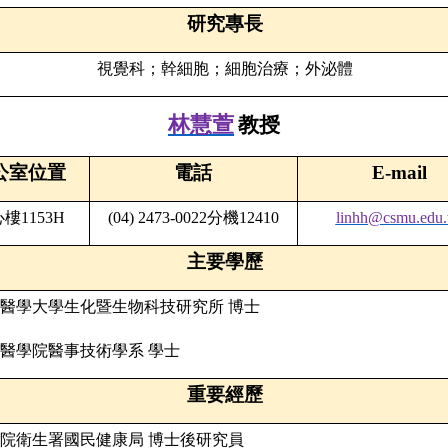
研究專長
視覺科
；
幹細胞
；
細胞治療
；
外泌體
林慧萱
教授
公室位置
電話
E-mail
心樓
1153H
(04) 2473-0022
分機
12410
linhh@csmu.edu.
主要學歷
醫學大學生化暨生物科技研究所
博士
醫學院醫事技術學系
學士
重要經歷
院衛生署國民健康局
博士後研究員