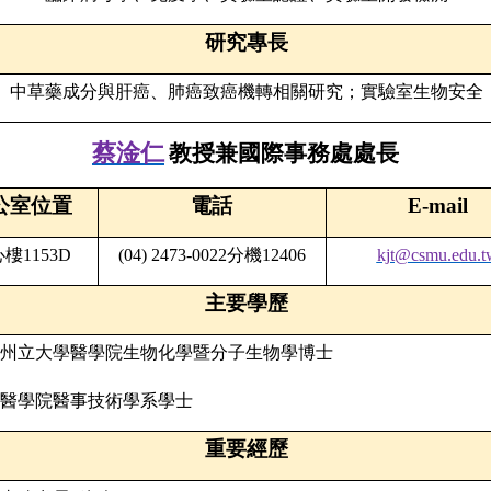
研究專長
中草藥成分與肝癌、肺癌致癌機轉相關研究；實驗室生物安全
蔡淦仁
教授兼國際事務處處長
公室位置
電話
E-mail
心樓
1153D
(04) 2473-0022
分機
12406
kjt@csmu.edu.t
主要學歷
州立大學醫學院生物化學暨分子生物學博士
醫學院醫事技術學系學士
重要經歷