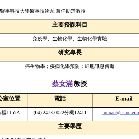
醫事科技大學醫事技術系
兼任助理教授
主要授課科目
免疫學、生物化學、生物化學實驗
研究專長
癌生物學；疾病化學預防；細胞訊息傳遞
蔡女滿
教授
公室位置
電話
E-mail
心樓
1155A
(04) 2473-0022
分機
12411
numan@csmu.edu
主要學歷