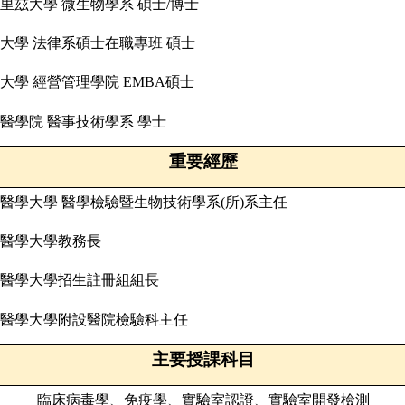
里玆大學
微生物學系
碩士
/
博士
大學
法律系碩士在職專班
碩士
大學
經營管理學院
EMBA
碩士
醫學院
醫事技術學系
學士
重要經歷
醫學大學
醫學檢驗暨生物技術學系
(
所
)
系主任
醫學大學教務長
醫學大學招生註冊組組長
醫學大學附設醫院檢驗科主任
主要授課科目
臨床病毒學、免疫學、實驗室認證、實驗室開發檢測