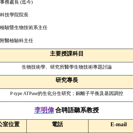
事務處長
(
迄今
)
科技學院院長
檢驗暨生物技術系主任
附醫檢驗科主任
主要授課科目
生物技術學、研究所醫學生物技術專題討論
研究專長
P-type ATPase
的生化分生研究；銅離子平衡及基因調控
李明偉
合聘語聽系教授
公室位置
電話
E-mail