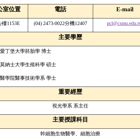
公室位置
電話
E-mail
心樓
1153E
(04) 2473-0022
分機
12407
pcl@csmu.edu.
主要學歷
愛丁堡大學胚胎學
博士
莫納士大學生殖科學
碩士
醫學院醫事技術學系
學士
重要經歷
視光學系 系主任
主要授課科目
幹細胞生物醫學、細胞治療