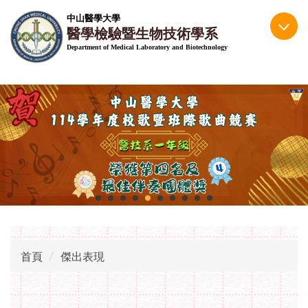
跳
中山醫學大學
到
醫學檢驗暨生物技術學系
主
Department of Medical Laboratory and Biotechnology
要
內
容
區
首頁
傑出表現