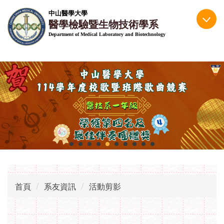
跳
中山醫學大學
到
醫學檢驗暨生物技術學系
主
Department of Medical Laboratory and Biotechnology
要
內
容
區
首頁
系友資訊
活動剪影