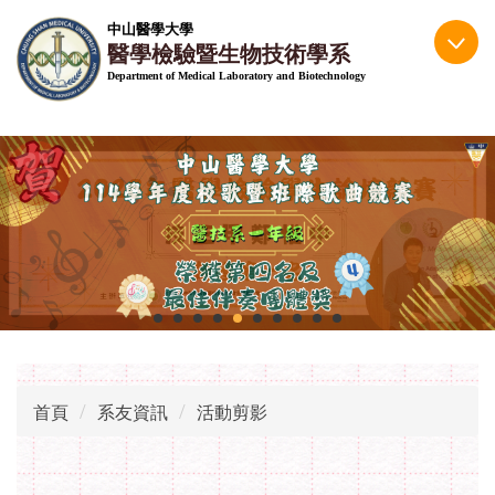
跳
中山醫學大學
到
醫學檢驗暨生物技術學系
主
Department of Medical Laboratory and Biotechnology
要
內
容
區
首頁
系友資訊
活動剪影