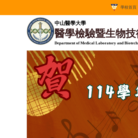
跳
學校首頁
到
主
中山醫學大學
要
醫學檢驗暨生物技
內
容
Department of Medical Laboratory and Biotec
區