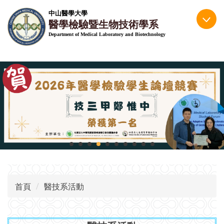
跳
中山醫學大學
到
醫學檢驗暨生物技術學系
主
Department of Medical Laboratory and Biotechnology
要
內
容
區
首頁
醫技系活動