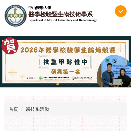
跳
中山醫學大學
到
醫學檢驗暨生物技術學系
主
Department of Medical Laboratory and Biotechnology
要
內
容
區
首頁
醫技系活動