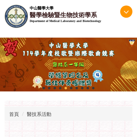
跳
中山醫學大學
到
醫學檢驗暨生物技術學系
主
Department of Medical Laboratory and Biotechnology
要
內
容
區
首頁
醫技系活動