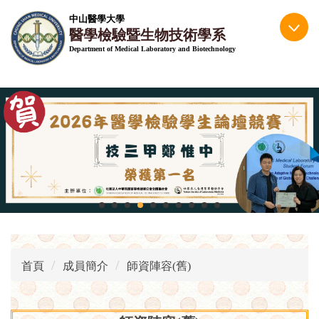
跳
中山醫學大學
到
醫學檢驗暨生物技術學系
主
Department of Medical Laboratory and Biotechnology
要
內
容
區
首頁
成員簡介
師資陣容(舊)