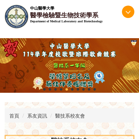
跳
中山醫學大學
到
醫學檢驗暨生物技術學系
主
Department of Medical Laboratory and Biotechnology
要
內
容
區
首頁
系友資訊
醫技系校友會